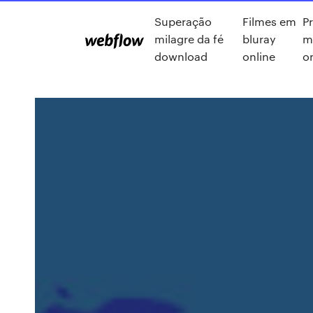
Superação
Filmes em
P
milagre da fé
bluray
m
download
online
o