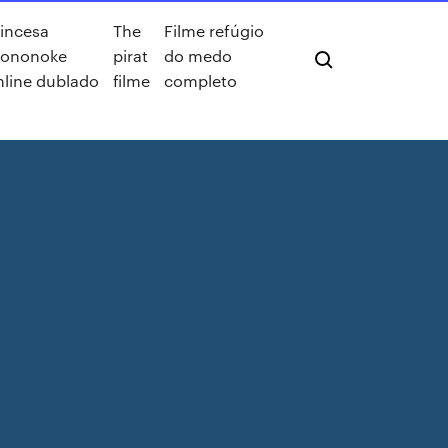
rincesa
The
Filme refúgio
ononoke
pirat
do medo
nline dublado
filme
completo