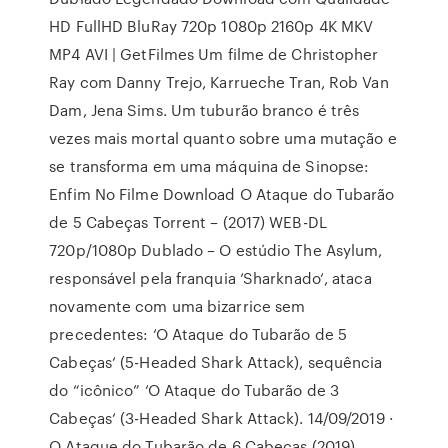
HD FullHD BluRay 720p 1080p 2160p 4K MKV
MP4 AVI | GetFilmes Um filme de Christopher
Ray com Danny Trejo, Karrueche Tran, Rob Van
Dam, Jena Sims. Um tuburão branco é três
vezes mais mortal quanto sobre uma mutação e
se transforma em uma máquina de Sinopse:
Enfim No Filme Download O Ataque do Tubarão
de 5 Cabeças Torrent – (2017) WEB-DL
720p/1080p Dublado – O estúdio The Asylum,
responsável pela franquia ‘Sharknado‘, ataca
novamente com uma bizarrice sem
precedentes: ‘O Ataque do Tubarão de 5
Cabeças‘ (5-Headed Shark Attack), sequência
do “icônico” ‘O Ataque do Tubarão de 3
Cabeças‘ (3-Headed Shark Attack). 14/09/2019 ·
O Ataque do Tubarão de 6 Cabeças (2019)