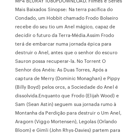
MP4 BLURAY 1080PDOWNLOAD. Filmes e Séries
Mais Baixados Sinopse: Na terra pacífica do
Condado, um Hobbit chamado Frodo Bolseiro
recebe do seu tio um Anel mágico, capaz de
decidir o futuro da Terra-Média.Assim Frodo
terá de embarcar numa jornada épica para
destruir o Anel, antes que o senhor do escuro
Sauron possa recuperar-la. No Torrent O
Senhor dos Anéis: As Duas Torres, Após a
captura de Merry (Dominic Monaghan) e Pippy
(Billy Boyd) pelos orcs, a Sociedade do Anel é
dissolvida.Enquanto que Frodo (Elijah Wood) e
Sam (Sean Astin) seguem sua jornada rumo à
Montanha da Perdição para destruir o Um Anel,
Aragorn (Viggo Mortensen), Legolas (Orlando
Bloom) e Gimli (John Rhys-Davies) partem para