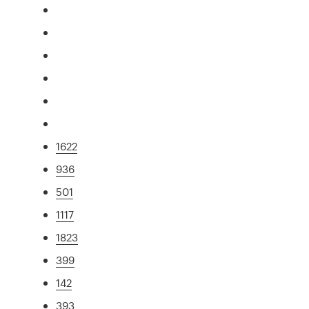
1622
936
501
1117
1823
399
142
393