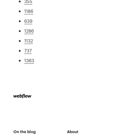
355
1186
639
1286
1132
737
1363
On the blog
About